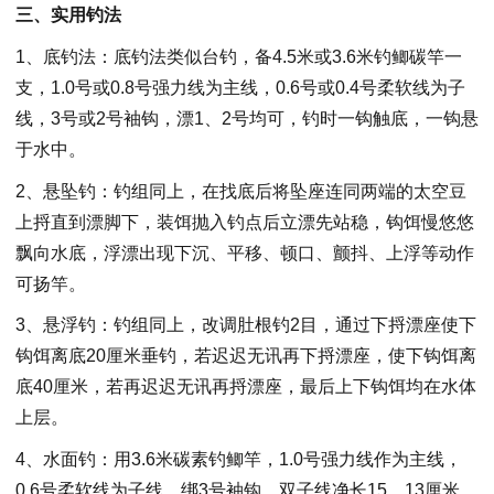
三、实用钓法
1、底钓法：底钓法类似台钓，备4.5米或3.6米钓鲫碳竿一
支，1.0号或0.8号强力线为主线，0.6号或0.4号柔软线为子
线，3号或2号袖钩，漂1、2号均可，钓时一钩触底，一钩悬
于水中。
2、悬坠钓：钓组同上，在找底后将坠座连同两端的太空豆
上捋直到漂脚下，装饵抛入钓点后立漂先站稳，钩饵慢悠悠
飘向水底，浮漂出现下沉、平移、顿口、颤抖、上浮等动作
可扬竿。
3、悬浮钓：钓组同上，改调肚根钓2目，通过下捋漂座使下
钩饵离底20厘米垂钓，若迟迟无讯再下捋漂座，使下钩饵离
底40厘米，若再迟迟无讯再捋漂座，最后上下钩饵均在水体
上层。
4、水面钓：用3.6米碳素钓鲫竿，1.0号强力线作为主线，
0.6号柔软线为子线，绑3号袖钩，双子线净长15、13厘米，