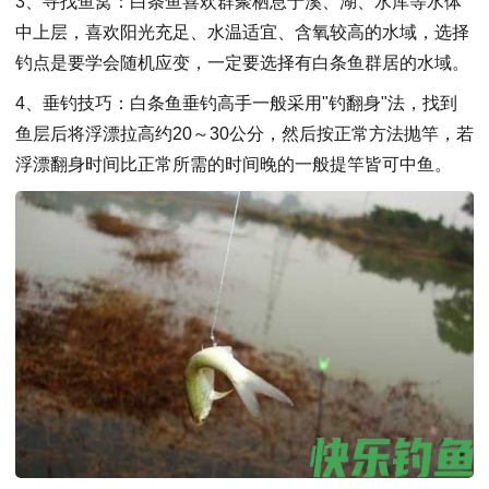
3、寻找鱼窝：白条鱼喜欢群聚栖息于溪、湖、水库等水体
中上层，喜欢阳光充足、水温适宜、含氧较高的水域，选择
钓点是要学会随机应变，一定要选择有白条鱼群居的水域。
4、垂钓技巧：白条鱼垂钓高手一般采用"钓翻身"法，找到
鱼层后将浮漂拉高约20～30公分，然后按正常方法抛竿，若
浮漂翻身时间比正常所需的时间晚的一般提竿皆可中鱼。