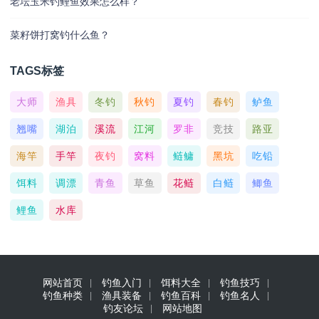
老坛玉米钓鲤鱼效果怎么样？
菜籽饼打窝钓什么鱼？
TAGS标签
大师
渔具
冬钓
秋钓
夏钓
春钓
鲈鱼
翘嘴
湖泊
溪流
江河
罗非
竞技
路亚
海竿
手竿
夜钓
窝料
鲢鳙
黑坑
吃铅
饵料
调漂
青鱼
草鱼
花鲢
白鲢
鲫鱼
鲤鱼
水库
网站首页
钓鱼入门
饵料大全
钓鱼技巧
钓鱼种类
渔具装备
钓鱼百科
钓鱼名人
钓友论坛
网站地图