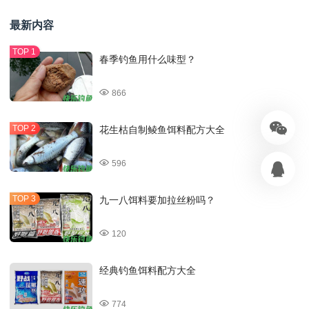
最新内容
春季钓鱼用什么味型？
866
花生枯自制鲮鱼饵料配方大全
596
九一八饵料要加拉丝粉吗？
120
经典钓鱼饵料配方大全
774