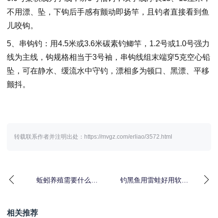
不用漂、坠，下钩后手感有颤动即扬竿，且钓者直接看到鱼
儿咬钩。
5、串钩钓：用4.5米或3.6米碳素钓鲫竿，1.2号或1.0号强力
线为主线，钩规格相当于3号袖，串钩线组末端穿5克空心铅
坠，可在静水、缓流水中守钓，漂相多为顿口、黑漂、平移
颤抖。
转载联系作者并注明出处：https://mvgz.com/erliao/3572.html
蚯蚓养殖需要什么条
钓黑鱼用雷蛙好用软虫
件？
好？
相关推荐