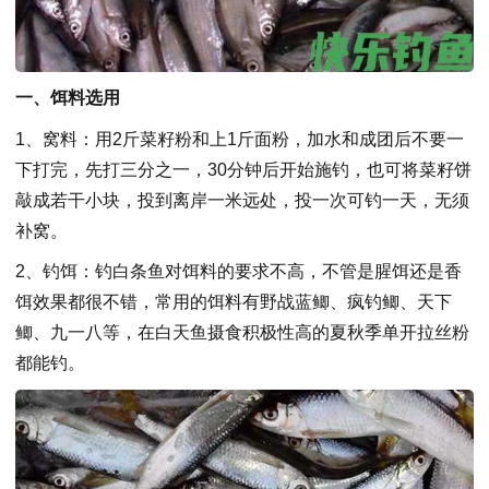
一、饵料选用
1、窝料：用2斤菜籽粉和上1斤面粉，加水和成团后不要一
下打完，先打三分之一，30分钟后开始施钓，也可将菜籽饼
敲成若干小块，投到离岸一米远处，投一次可钓一天，无须
补窝。
2、钓饵：钓白条鱼对饵料的要求不高，不管是腥饵还是香
饵效果都很不错，常用的饵料有野战蓝鲫、疯钓鲫、天下
鲫、九一八等，在白天鱼摄食积极性高的夏秋季单开拉丝粉
都能钓。