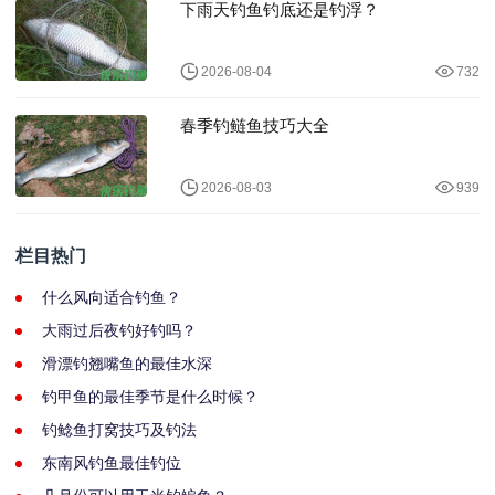
下雨天钓鱼钓底还是钓浮？
2026-08-04
732
春季钓鲢鱼技巧大全
2026-08-03
939
栏目热门
什么风向适合钓鱼？
大雨过后夜钓好钓吗？
滑漂钓翘嘴鱼的最佳水深
钓甲鱼的最佳季节是什么时候？
钓鲶鱼打窝技巧及钓法
东南风钓鱼最佳钓位