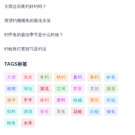
大雨过后夜钓好钓吗？
滑漂钓翘嘴鱼的最佳水深
钓甲鱼的最佳季节是什么时候？
钓鲶鱼打窝技巧及钓法
TAGS标签
大师
渔具
冬钓
秋钓
夏钓
春钓
鲈鱼
翘嘴
湖泊
溪流
江河
罗非
竞技
路亚
海竿
手竿
夜钓
窝料
鲢鳙
黑坑
吃铅
饵料
调漂
青鱼
草鱼
花鲢
白鲢
鲫鱼
鲤鱼
水库