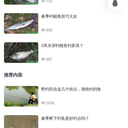
732
春季钓鲢鱼技巧大全
939
2米水深钓鲢鱼钓多深？
987
推荐内容
野钓符合这几个特点，很快钓到鱼
1038
春季桥下钓鱼是好钓点吗？