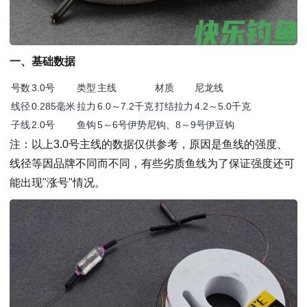
一、基础数据
号数
3.0号
类型
主线
材质
尼龙线
线径
0.285毫米
拉力
6.0～7.2千克
打结拉力
4.2～5.0千克
子线
2.0号
鱼钩
5～6号伊势尼钩、8～9号伊豆钩
注
：以上3.0号主线的数据仅供参考，原因是鱼线的强度、
线径等因品牌不同而不同，有些劣质鱼线为了保证强度还可
能出现"涨号"情况。