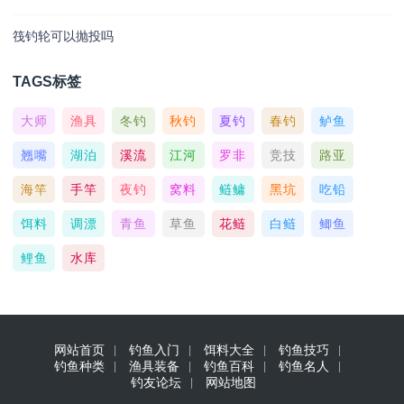
筏钓轮可以抛投吗
TAGS标签
大师
渔具
冬钓
秋钓
夏钓
春钓
鲈鱼
翘嘴
湖泊
溪流
江河
罗非
竞技
路亚
海竿
手竿
夜钓
窝料
鲢鳙
黑坑
吃铅
饵料
调漂
青鱼
草鱼
花鲢
白鲢
鲫鱼
鲤鱼
水库
网站首页
钓鱼入门
饵料大全
钓鱼技巧
钓鱼种类
渔具装备
钓鱼百科
钓鱼名人
钓友论坛
网站地图