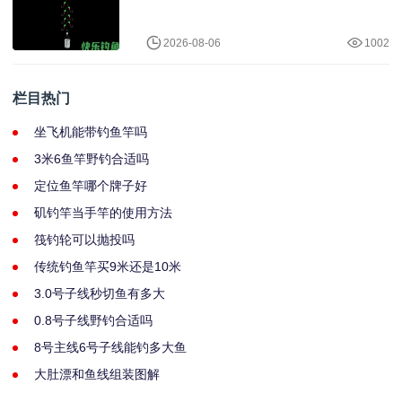
2026-08-06
1002
栏目热门
坐飞机能带钓鱼竿吗
3米6鱼竿野钓合适吗
定位鱼竿哪个牌子好
矶钓竿当手竿的使用方法
筏钓轮可以抛投吗
传统钓鱼竿买9米还是10米
3.0号子线秒切鱼有多大
0.8号子线野钓合适吗
8号主线6号子线能钓多大鱼
大肚漂和鱼线组装图解