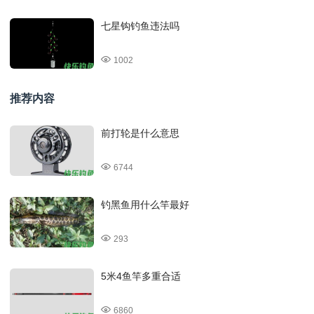
七星钩钓鱼违法吗
1002
推荐内容
前打轮是什么意思
6744
钓黑鱼用什么竿最好
293
5米4鱼竿多重合适
6860