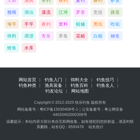
大师
渔具
冬钓
秋钓
夏钓
春钓
鲈鱼
翘嘴
湖泊
溪流
江河
罗非
竞技
路亚
海竿
手竿
夜钓
窝料
鲢鳙
黑坑
吃铅
饵料
调漂
青鱼
草鱼
花鲢
白鲢
鲫鱼
鲤鱼
水库
网站首页
钓鱼入门
饵料大全
钓鱼技巧
钓鱼种类
渔具装备
钓鱼百科
钓鱼名人
钓友论坛
网站地图
Copyright © 2012-2025
快乐钓鱼
版权所有
网站备案号：
粤ICP备15030408号-1
｜
公安备案号：
粤公网安备
44020402000308号
温馨提示：本站内容大部分来自互联网收集，如有侵犯到您的权益，请及时联
系删除，站长QQ：8593478
站长统计