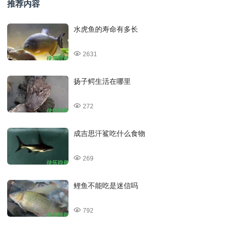
推荐内容
水虎鱼的寿命有多长
2631
扬子鳄生活在哪里
272
成吉思汗鲨吃什么食物
269
鲤鱼不能吃是迷信吗
792