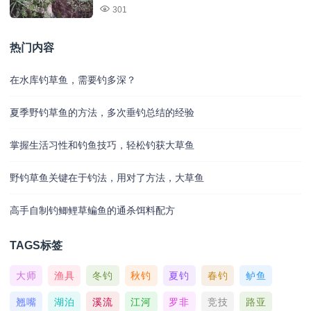
301
热门内容
在水库钓草鱼，需要钓多深？
夏季野钓草鱼的方法，多次垂钓总结的经验
掌握生活习性和钓鱼技巧，轻松钓获大草鱼
野钓草鱼关键在于钓法，用对了方法，大草鱼
高手自制钓鲫鲤草鳊鱼的通杀饵料配方
TAGS标签
大师
渔具
冬钓
秋钓
夏钓
春钓
鲈鱼
翘嘴
湖泊
溪流
江河
罗非
竞技
路亚