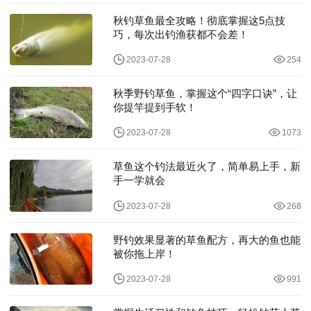
秋钓草鱼最全攻略！彻底掌握这5点技
巧，每次出钓渔获都不会差！
2023-07-28
254
秋季野钓草鱼，掌握这个“四字口诀”，让
你提竿提到手软！
2023-07-28
1073
草鱼这个钓法最近火了，简单易上手，新
手一学就会
2023-07-28
268
野钓效果显著的草鱼配方，再大的鱼也能
被你拖上岸！
2023-07-28
991