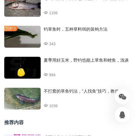
1106
钓草鱼时，五种草料饵的装钩方法
343
夏季用好玉米，野钓也能上草鱼和鲤鱼，浅谈
994
不打窝的草鱼钓法，“人找鱼”技巧，教你如
1036
推荐内容