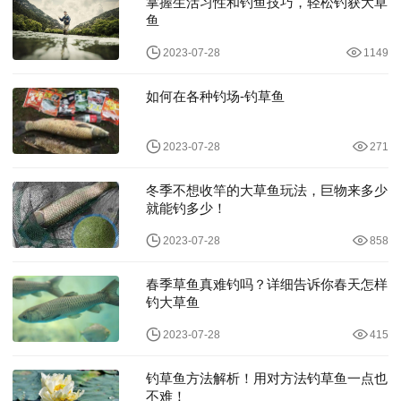
掌握生活习性和钓鱼技巧，轻松钓获大草
鱼
2023-07-28
1149
如何在各种钓场-钓草鱼
2023-07-28
271
冬季不想收竿的大草鱼玩法，巨物来多少
就能钓多少！
2023-07-28
858
春季草鱼真难钓吗？详细告诉你春天怎样
钓大草鱼
2023-07-28
415
钓草鱼方法解析！用对方法钓草鱼一点也
不难！