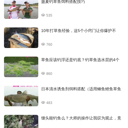
盛夏钓草鱼饵料搭配技巧
535
10年打草鱼经验，这5个小窍门让你爆护不
760
草鱼应该钓浮还是钓底？钓草鱼选水层的4个
860
日本清水诱鱼剂饵料搭配（适用鲫鱼鲤鱼草鱼
483
馒头能钓鱼么？大师的操作让我叹为观止，竟