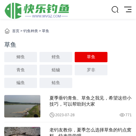
首页
>
钓鱼种类
>
草鱼
草鱼
鲫鱼
鲤鱼
草鱼
青鱼
鲢鳙
罗非
鳊鱼
鲶鱼
夏季垂钓青鱼、草鱼之我见，希望这些小
技巧，可以帮助到大家
2023-07-28
771
老钓友教你，夏季怎么选择草鱼的钓点窝
料，快来学学吧