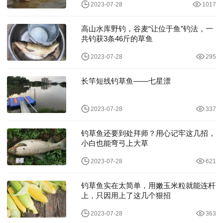
2023-07-28
1017
高山水库野钓，谷麦“让位于鱼”钓法，一
共钓获3条46斤的草鱼
2023-07-28
295
长竿短线钓草鱼——七星漂
2023-07-28
337
钓草鱼还要到处拜师？用心记牢这几招，
小白也能弯弓上大草
2023-07-28
621
钓草鱼实在太简单，用嫩玉米粒就能连杆
上，只因用上了这几个狠招
2023-07-28
363