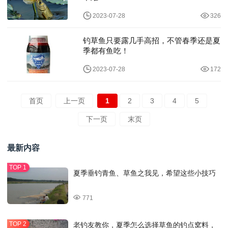
2023-07-28
326
钓草鱼只要露几手高招，不管春季还是夏
季都有鱼吃！
2023-07-28
172
首页
上一页
1
2
3
4
5
下一页
末页
最新内容
夏季垂钓青鱼、草鱼之我见，希望这些小技巧
771
老钓友教你，夏季怎么选择草鱼的钓点窝料，