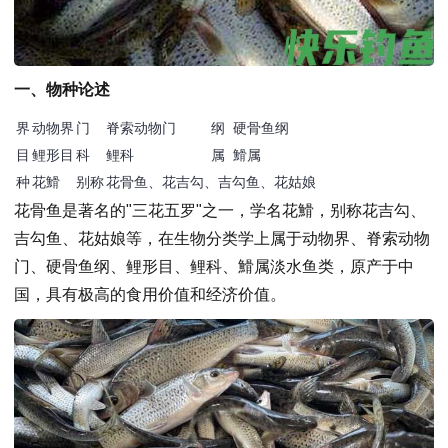
一、物种论述
界
动物界
门
脊索动物门
纲
硬骨鱼纲
目
鲤形目
科
鲤科
属
䱻属
种
花䱻
别称
花骨鱼、花吉勾、吉勾鱼、花姑娘
花骨鱼是著名的"三花五罗"之一，学名花䱻，别称花吉勾、
吉勾鱼、花姑娘等，在生物分类学上属于动物界、脊索动物
门、硬骨鱼纲、鲤形目、鲤科、䱻属淡水鱼类，原产于中
国，具有极高的食用价值和经济价值。