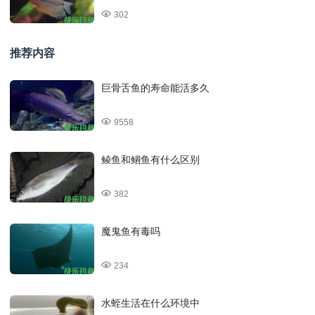
302
推荐内容
巨骨舌鱼的寿命能活多久
9558
鲮鱼和鲴鱼有什么区别
382
魔鬼鱼有毒吗
234
水蛭生活在什么环境中