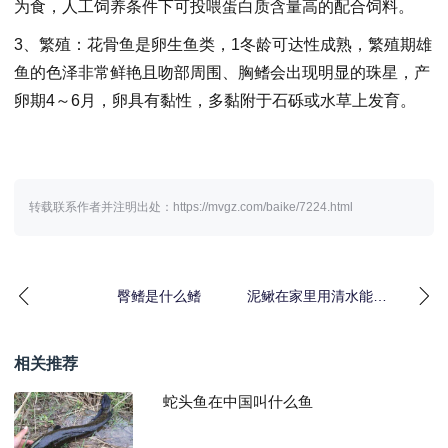
为食，人工饲养条件下可投喂蛋白质含量高的配合饲料。
3、繁殖：花骨鱼是卵生鱼类，1冬龄可达性成熟，繁殖期雄
鱼的色泽非常鲜艳且吻部周围、胸鳍会出现明显的珠星，产
卵期4～6月，卵具有黏性，多黏附于石砾或水草上发育。
转载联系作者并注明出处：https://mvgz.com/baike/7224.html
臀鳍是什么鳍
泥鳅在家里用清水能养
吗
相关推荐
蛇头鱼在中国叫什么鱼