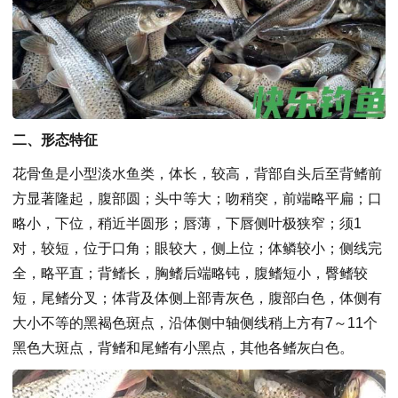
二、形态特征
花骨鱼是小型淡水鱼类，体长，较高，背部自头后至背鳍前
方显著隆起，腹部圆；头中等大；吻稍突，前端略平扁；口
略小，下位，稍近半圆形；唇薄，下唇侧叶极狭窄；须1
对，较短，位于口角；眼较大，侧上位；体鳞较小；侧线完
全，略平直；背鳍长，胸鳍后端略钝，腹鳍短小，臀鳍较
短，尾鳍分叉；体背及体侧上部青灰色，腹部白色，体侧有
大小不等的黑褐色斑点，沿体侧中轴侧线稍上方有7～11个
黑色大斑点，背鳍和尾鳍有小黑点，其他各鳍灰白色。