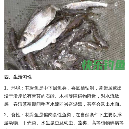
四、生活习性
1、环境：花骨鱼是中下层鱼类，喜底栖钻洞，常聚居或出
没于沿岸长有青苔的石缝、木桩等障碍物附近，对水流敏
感，春汛繁殖期间稍有水流即兴奋游窜，甚至会跃出水面。
2、食性：花骨鱼是偏肉食性鱼类，在自然条件下主要以浮
游动物、甲壳类、水生昆虫及幼虫、藻类、高等植物碎屑等