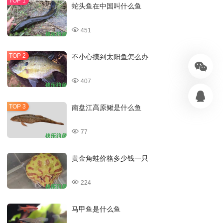
蛇头鱼在中国叫什么鱼
451
不小心摸到太阳鱼怎么办
407
南盘江高原鳅是什么鱼
77
黄金角蛙价格多少钱一只
224
马甲鱼是什么鱼