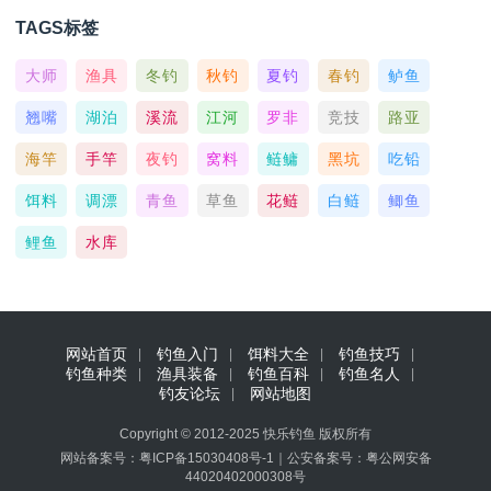
TAGS标签
大师
渔具
冬钓
秋钓
夏钓
春钓
鲈鱼
翘嘴
湖泊
溪流
江河
罗非
竞技
路亚
海竿
手竿
夜钓
窝料
鲢鳙
黑坑
吃铅
饵料
调漂
青鱼
草鱼
花鲢
白鲢
鲫鱼
鲤鱼
水库
网站首页
钓鱼入门
饵料大全
钓鱼技巧
钓鱼种类
渔具装备
钓鱼百科
钓鱼名人
钓友论坛
网站地图
Copyright © 2012-2025
快乐钓鱼
版权所有
网站备案号：
粤ICP备15030408号-1
｜
公安备案号：
粤公网安备
44020402000308号