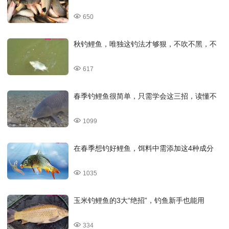
650
秋钓鲤鱼，唯独这钓法才够狠，不吹不黑，不
617
春季钓鲤鱼很简单，只需学会这三招，读懂不
1099
在春季想钓好鲤鱼，饵料中需添加这4种成分
1035
玉米钓鲤鱼的3大“绝招”，钓鱼新手也能用
334