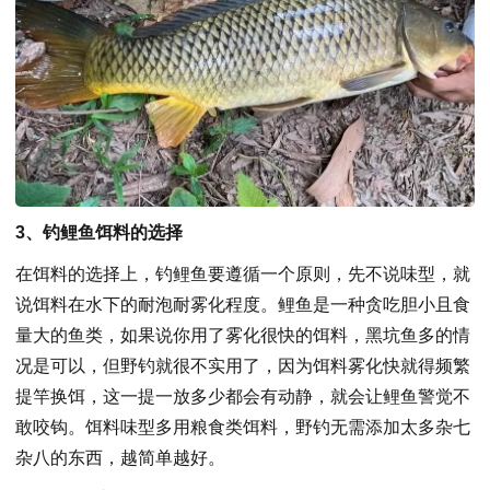
3、钓鲤鱼饵料的选择
在饵料的选择上，钓鲤鱼要遵循一个原则，先不说味型，就
说饵料在水下的耐泡耐雾化程度。鲤鱼是一种贪吃胆小且食
量大的鱼类，如果说你用了雾化很快的饵料，黑坑鱼多的情
况是可以，但野钓就很不实用了，因为饵料雾化快就得频繁
提竿换饵，这一提一放多少都会有动静，就会让鲤鱼警觉不
敢咬钩。饵料味型多用粮食类饵料，野钓无需添加太多杂七
杂八的东西，越简单越好。