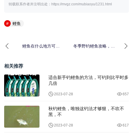
转载联系作者并注明出处：https://mvgz.com/mubiaoyu/1231.html
鲤鱼
鲤鱼在什么地方可以
冬季野钓鲤鱼攻略，一
钓，钓鲤鱼怎么钓
条就爆护，得找准地方
相关推荐
适合新手钓鲤鱼的方法，可钓到比平时多
几倍
2023-07-28
657
秋钓鲤鱼，唯独这钓法才够狠，不吹不
黑，不
2023-07-28
617