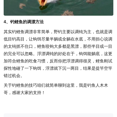
4、钓鲤鱼的调漂方法
其实钓鲤鱼调漂非常简单，野钓主要以调钝为主，也就是调
低目钓高目，让钩饵尽量半躺或全躺在水底，不用担心说调
的太钝抓不住口，鲤鱼咬钩大多都是黑漂，那些半目或一目
的完全可以忽略。浮漂调钝的好处在于，钩饵能躺底，这更
加符合鲤鱼的吃食习惯，反而你把浮漂调得很灵，鲤鱼刚试
探性地碰了一下钩饵，浮漂就下沉一两目，结果是提竿空竿
错过机会。
关于钓鲤鱼的技巧咱们就简单聊到这里，我是钓鱼人木木
哥，感谢大家的支持！