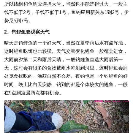
所以线组和鱼钩应选择大号，当然也不能选得过大，一般主
线不低于2号，子线不低于1号，鱼钩应用新关东1到2号，伊
势尼5到7号。
2、钓鲤鱼要观察天气
晴天是钓鲤鱼的一个好天气，当然在夏季雨后水有点浑浊，
这时鲤鱼吃饵也比较猛。天气交替变化鲤鱼一般都会进食，
大雨前夕第二天和雨后天晴，一般钓鲤鱼首选大雨后第一
天，这时会有很多的食物被雨水冲刷到河里，这时鲤鱼会到
处觅食找吃的，渔获自然不会差。夜钓也是一个钓鲤鱼的好
时间，晚上比白天安静，钓到的都是个体较大的鲤鱼，一般
在9点到凌晨两点都有机会。