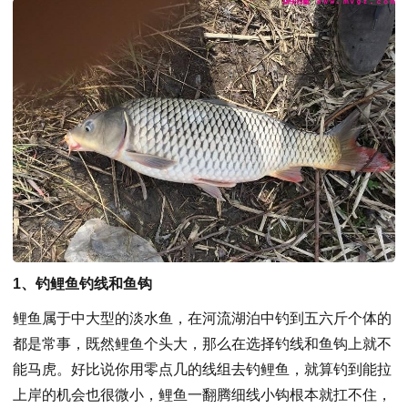
1、钓鲤鱼钓线和鱼钩
鲤鱼属于中大型的淡水鱼，在河流湖泊中钓到五六斤个体的
都是常事，既然鲤鱼个头大，那么在选择钓线和鱼钩上就不
能马虎。好比说你用零点几的线组去钓鲤鱼，就算钓到能拉
上岸的机会也很微小，鲤鱼一翻腾细线小钩根本就扛不住，