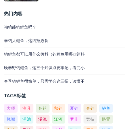
热门内容
袖钩能钓鲤鱼吗？
春钓大鲤鱼，这四招必备
钓鲤鱼都可以用什么饵料（钓鲤鱼用哪些饵料
晚春野钓鲤鱼，这三个知识点要牢记，看完小
春季钓鲤鱼很简单，只需学会这三招，读懂不
TAGS标签
大师
渔具
冬钓
秋钓
夏钓
春钓
鲈鱼
翘嘴
湖泊
溪流
江河
罗非
竞技
路亚