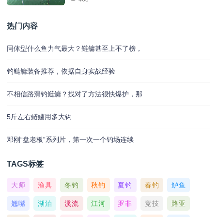
热门内容
同体型什么鱼力气最大？鲢鳙甚至上不了榜，
钓鲢鳙装备推荐，依据自身实战经验
不相信路滑钓鲢鳙？找对了方法很快爆护，那
5斤左右鲢鳙用多大钩
邓刚“盘老板”系列片，第一次一个钓场连续
TAGS标签
大师
渔具
冬钓
秋钓
夏钓
春钓
鲈鱼
翘嘴
湖泊
溪流
江河
罗非
竞技
路亚