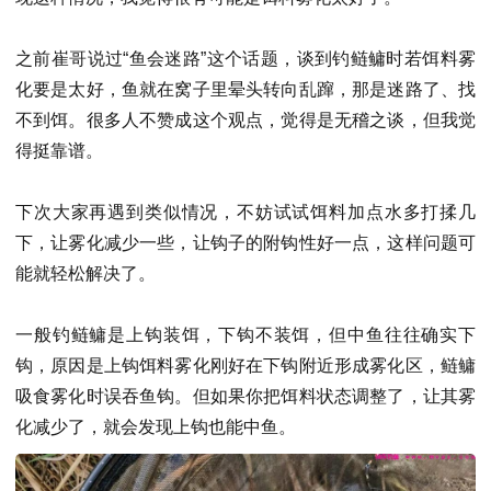
之前崔哥说过“鱼会迷路”这个话题，谈到钓鲢鳙时若饵料雾
化要是太好，鱼就在窝子里晕头转向乱蹿，那是迷路了、找
不到饵。很多人不赞成这个观点，觉得是无稽之谈，但我觉
得挺靠谱。
下次大家再遇到类似情况，不妨试试饵料加点水多打揉几
下，让雾化减少一些，让钩子的附钩性好一点，这样问题可
能就轻松解决了。
一般钓鲢鳙是上钩装饵，下钩不装饵，但中鱼往往确实下
钩，原因是上钩饵料雾化刚好在下钩附近形成雾化区，鲢鳙
吸食雾化时误吞鱼钩。但如果你把饵料状态调整了，让其雾
化减少了，就会发现上钩也能中鱼。