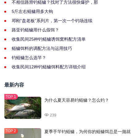
不相信路滑钓鲢鳙？找对了方法很快爆护，那
5斤左右鲢鳙用多大钩
邓刚“盘老板”系列片，第一次一个钓场连续
路亚钓鲢鳙用什么假饵？
收集民间25种钓鲢鳙诱饵窝料配方清单
鲢鳙饵料的调配方法与运用技巧
钓鲢鳙怎么选竿？
收集民间12种钓鲢鳙饵料配方详细介绍
最新内容
为什么夏天容易钓鲢鳙？怎么钓？
239
夏季手竿钓鲢鳙，为何你的鲢鳙饵总是一抛就