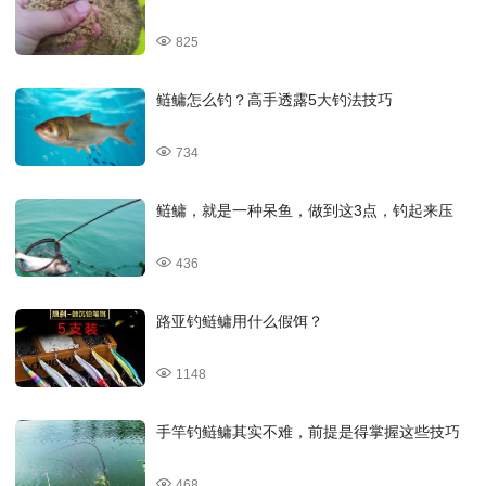
825
鲢鳙怎么钓？高手透露5大钓法技巧
734
鲢鳙，就是一种呆鱼，做到这3点，钓起来压
436
路亚钓鲢鳙用什么假饵？
1148
手竿钓鲢鳙其实不难，前提是得掌握这些技巧
468