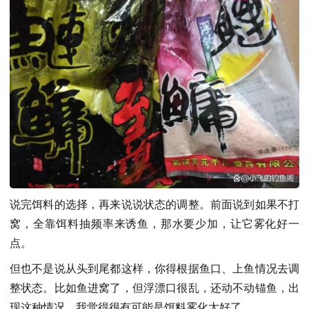
说完饵料的选择，再来说说状态的调整。前面说到如果不打
窝，全靠饵料抽频率来诱鱼，那水要少加，让它雾化好一
点。
但也不是说从头到尾都这样，你得根据鱼口、上鱼情况去调
整状态。比如鱼进窝了，但浮漂口很乱，还动不动锚鱼，出
现这种情况，我觉得很有可能是饵料雾化太好了。