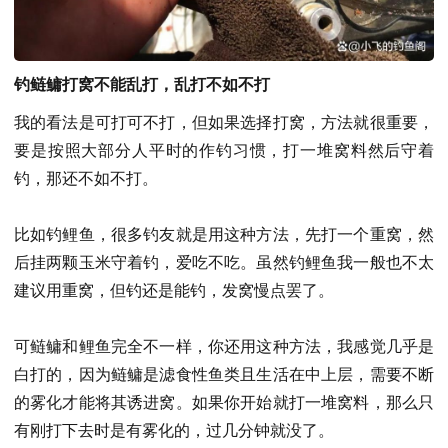
钓鲢鳙打窝不能乱打，乱打不如不打
我的看法是可打可不打，但如果选择打窝，方法就很重要，
要是按照大部分人平时的作钓习惯，打一堆窝料然后守着
钓，那还不如不打。
比如钓鲤鱼，很多钓友就是用这种方法，先打一个重窝，然
后挂两颗玉米守着钓，爱吃不吃。虽然钓鲤鱼我一般也不太
建议用重窝，但钓还是能钓，发窝慢点罢了。
可鲢鳙和鲤鱼完全不一样，你还用这种方法，我感觉几乎是
白打的，因为鲢鳙是滤食性鱼类且生活在中上层，需要不断
的雾化才能将其诱进窝。如果你开始就打一堆窝料，那么只
有刚打下去时是有雾化的，过几分钟就没了。