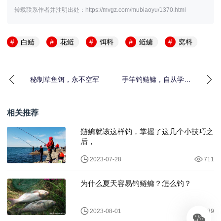
转载联系作者并注明出处：https://mvgz.com/mubiaoyu/1370.html
白鲢
花鲢
饵料
鲢鳙
窝料
秘制草鱼饵，永不空军
手竿钓鲢鳙，自从学会
这4大秘诀，狂拉大鲢鳙
不是事
相关推荐
鲢鳙就该这样钓，掌握了这几个小技巧之
后，
2023-07-28
711
为什么夏天容易钓鲢鳙？怎么钓？
2023-08-01
239