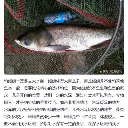
钓鲢鳙一定要去大水面，鲢鳙体型大而且多。而且鲢鳙并不像钓其他
鱼类一般，需要比较精心的选择钓位，因为鲢鳙没有鱼道和鱼窝的概
念，凡是开阔的位置，达到一定的水深，通过打窝就可以聚鱼。食物
因素，才是钓鲢鳙的重要技巧。如果非要说地形，河流缓流的地方，
水库的大坝等等都是钓鲢鳙的好钓位。凡是水流比较急的地方，藻类
绝对比较少，鲢鳙自然会少一些。鲢鳙是中上层鱼类，体型较大，一
般不会到浅水区域，所以对水深有一定的要求。在深水区域钓浅水