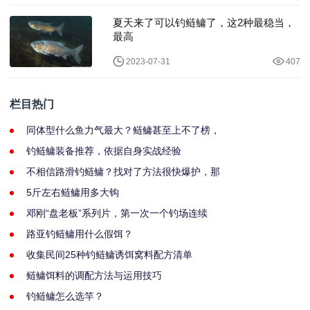
夏天来了可以钓鲢鳙了，这2种最稳当，
最高
2023-07-31
407
栏目热门
同体型什么鱼力气最大？鲢鳙甚至上不了榜，
钓鲢鳙装备推荐，依据自身实战经验
不相信路滑钓鲢鳙？找对了方法很快爆护，那
5斤左右鲢鳙用多大钩
邓刚“盘老板”系列片，第一次一个钓场连续
路亚钓鲢鳙用什么假饵？
收集民间25种钓鲢鳙诱饵窝料配方清单
鲢鳙饵料的调配方法与运用技巧
钓鲢鳙怎么选竿？