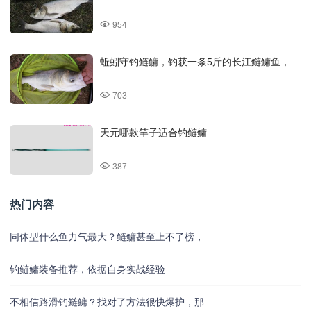
954
蚯蚓守钓鲢鳙，钓获一条5斤的长江鲢鳙鱼，
703
天元哪款竿子适合钓鲢鳙
387
热门内容
同体型什么鱼力气最大？鲢鳙甚至上不了榜，
钓鲢鳙装备推荐，依据自身实战经验
不相信路滑钓鲢鳙？找对了方法很快爆护，那