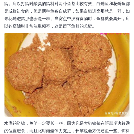
窝。所以打窝时酸臭的窝料对两种鱼都比较有效。白鲢鱼和花鲢鱼都
是成群进食的，但是两种鱼各自成群，如果白鲢进窝那就是一群，如
果花鲢进窝那也会是一群。当窝点中没有食物时，鱼群就会离开，所
以钓鲢鳙时非常注重频率，这是留下鱼群的关键。
水库钓鲢鳙，鱼竿一定要长一些，因为凡是大鲢鳙都在距离岸边较远
的位置进食，而且此时鲢鳙体力充足，长竿也会方便遛鱼一些。饵料