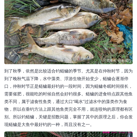
到了秋季，依然是比较适合钓鲢鳙的季节。尤其是在仲秋时节，因为
到了晚秋气温下降，水中藻类、浮游生物开始变少，鲢鳙会逐渐停
口，仲秋时节正是鲢鳙最好钓的一段时间，因为鲢鳙冬眠时间很长，
需要催肥，很能吃的时候自然会好钓很多。鲢鳙的进食特点跟其他鱼
类不同，属于滤食性鱼类，通过大口“喝水”过滤水中的藻类作为食
物，所以在垂钓方法上跟其他鱼类完全不用，就连咬钩的原理都有区
别。所以钓鲢鳙，关键是招数问题，掌握了其中的原理之后，你会发
现鲢鳙是大鱼中最好钓的一种，而且没有之一。