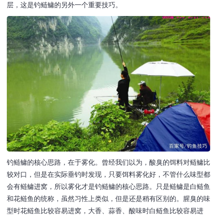
层，这是钓鲢鳙的另外一个重要技巧。
钓鲢鳙的核心思路，在于雾化。曾经我们以为，酸臭的饵料对鲢鳙比
较对口，但是在实际垂钓时发现，只要饵料雾化好，不管什么味型都
会有鲢鳙进窝，所以雾化才是钓鲢鳙的核心思路。只是鲢鳙是白鲢鱼
和花鲢鱼的统称，虽然习性上类似，但是还是稍有区别的。腥臭的味
型时花鲢鱼比较容易进窝，大香、蒜香、酸味时白鲢鱼比较容易进