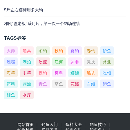
5斤左右鲢鳙用多大钩
邓刚“盘老板”系列片，第一次一个钓场连续
TAGS标签
大师
渔具
冬钓
秋钓
夏钓
春钓
鲈鱼
翘嘴
湖泊
溪流
江河
罗非
竞技
路亚
海竿
手竿
夜钓
窝料
鲢鳙
黑坑
吃铅
饵料
调漂
青鱼
草鱼
花鲢
白鲢
鲫鱼
鲤鱼
水库
网站首页
钓鱼入门
饵料大全
钓鱼技巧
钓鱼种类
渔具装备
钓鱼百科
钓鱼名人