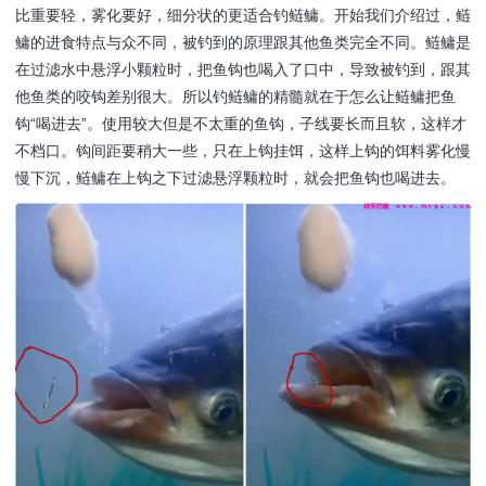
比重要轻，雾化要好，细分状的更适合钓鲢鳙。开始我们介绍过，鲢
鳙的进食特点与众不同，被钓到的原理跟其他鱼类完全不同。鲢鳙是
在过滤水中悬浮小颗粒时，把鱼钩也喝入了口中，导致被钓到，跟其
他鱼类的咬钩差别很大。所以钓鲢鳙的精髓就在于怎么让鲢鳙把鱼
钩“喝进去”。使用较大但是不太重的鱼钩，子线要长而且软，这样才
不档口。钩间距要稍大一些，只在上钩挂饵，这样上钩的饵料雾化慢
慢下沉，鲢鳙在上钩之下过滤悬浮颗粒时，就会把鱼钩也喝进去。