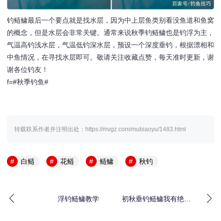
钓鲢鳙最后一个要点就是找水层，因为中上层鱼类别看没鱼道和鱼窝
的概念，但是水层会非常关键。通常来说秋季钓鲢鳙也是钓浮为主，
气温高钓浅水层，气温低钓深水层，预设一个深度垂钓，根据漂相和
中鱼情况，在寻找水层即可。敬请关注收藏点赞，每天准时更新，谢
谢各位钓友！
f=#秋季钓鱼#
转载联系作者并注明出处：https://mvgz.com/mubiaoyu/1483.html
白鲢
花鲢
鲢鳙
秋钓
浮钓鲢鳙教学
初秋垂钓鲢鳙我有绝
招，不信你可以试试看