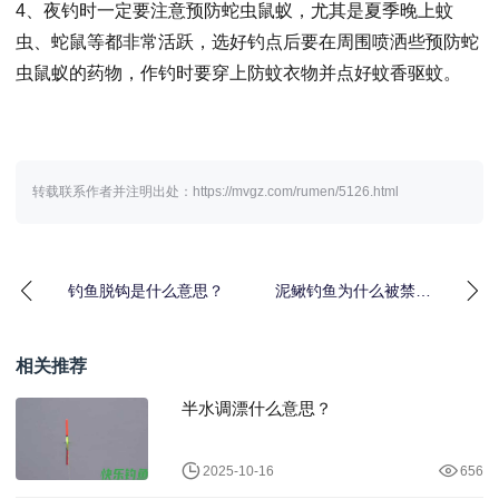
4、夜钓时一定要注意预防蛇虫鼠蚁，尤其是夏季晚上蚊
虫、蛇鼠等都非常活跃，选好钓点后要在周围喷洒些预防蛇
虫鼠蚁的药物，作钓时要穿上防蚊衣物并点好蚊香驱蚊。
转载联系作者并注明出处：https://mvgz.com/rumen/5126.html
钓鱼脱钩是什么意思？
泥鳅钓鱼为什么被禁
止？
相关推荐
半水调漂什么意思？
2025-10-16
656