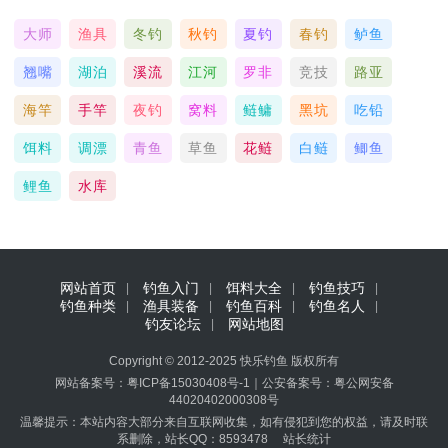
大师
渔具
冬钓
秋钓
夏钓
春钓
鲈鱼
翘嘴
湖泊
溪流
江河
罗非
竞技
路亚
海竿
手竿
夜钓
窝料
鲢鳙
黑坑
吃铅
饵料
调漂
青鱼
草鱼
花鲢
白鲢
鲫鱼
鲤鱼
水库
网站首页
钓鱼入门
饵料大全
钓鱼技巧
钓鱼种类
渔具装备
钓鱼百科
钓鱼名人
钓友论坛
网站地图
Copyright © 2012-2025
快乐钓鱼
版权所有
网站备案号：
粤ICP备15030408号-1
｜
公安备案号：
粤公网安备
44020402000308号
温馨提示：本站内容大部分来自互联网收集，如有侵犯到您的权益，请及时联
系删除，站长QQ：8593478
站长统计