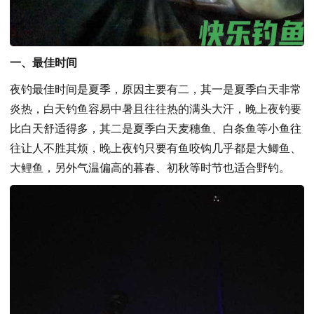
一、最佳时间
夜钓最佳时间是夏季，原因主要有二，其一是夏季白天非常
炎热，白天钓鱼容易中暑且往往热的满头大汗，晚上夜钓要
比白天舒适得多，其二是夏季白天麦穗鱼、白条鱼等小鱼往
往让人不胜其烦，晚上夜钓只要有鱼咬钩几乎都是大鲫鱼、
大鲤鱼，另外气温偏高的暮春、初秋等时节也适合野钓。