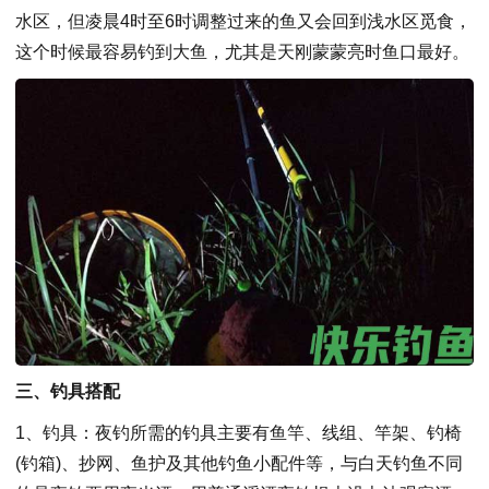
水区，但凌晨4时至6时调整过来的鱼又会回到浅水区觅食，
这个时候最容易钓到大鱼，尤其是天刚蒙蒙亮时鱼口最好。
三、钓具搭配
1、钓具：夜钓所需的钓具主要有鱼竿、线组、竿架、钓椅
(钓箱)、抄网、鱼护及其他钓鱼小配件等，与白天钓鱼不同