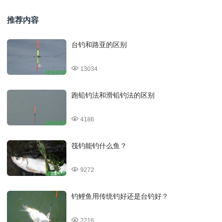
推荐内容
台钓和路亚的区别
13034
跑铅钓法和滑铅钓法的区别
4186
筏钓能钓什么鱼？
9272
钓鲤鱼用传统钓好还是台钓好？
2216