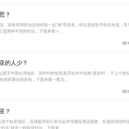
思？
法，因鱼吃饵时会拉动铅坠一起“跑”而得名，特点是铅坠平卧在水底，常
铅”是两种不同的钓法，下面来看一...
亚的人少？
起源于中国台湾地区，因作钓时铅坠悬浮在水中也称“悬坠钓”，于上个世纪
就风靡全国各地，下面来看一看为...
亚？
译，起源于欧美地区，亚洲最早由日本兴起并传播至周边国家，在我国传统钓
钓法”就是一种路亚钓法，下面来...