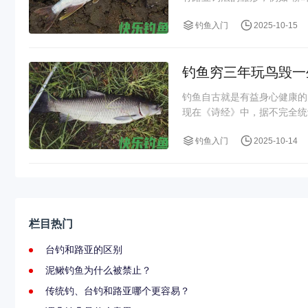
钓鱼入门
2025-10-15
钓鱼穷三年玩鸟毁一
钓鱼自古就是有益身心健康的
现在《诗经》中，据不完全统
钓鱼入门
2025-10-14
栏目热门
台钓和路亚的区别
泥鳅钓鱼为什么被禁止？
传统钓、台钓和路亚哪个更容易？