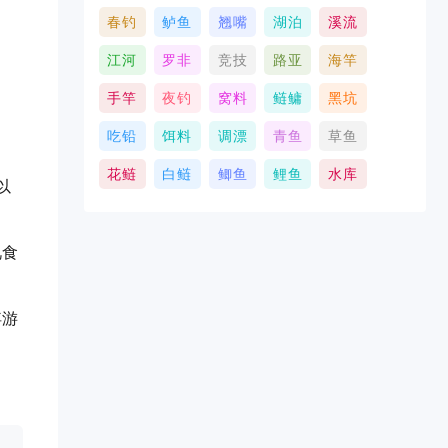
春钓
鲈鱼
翘嘴
湖泊
溪流
江河
罗非
竞技
路亚
海竿
手竿
夜钓
窝料
鲢鳙
黑坑
吃铅
饵料
调漂
青鱼
草鱼
花鲢
白鲢
鲫鱼
鲤鱼
水库
以
觅食
浮游