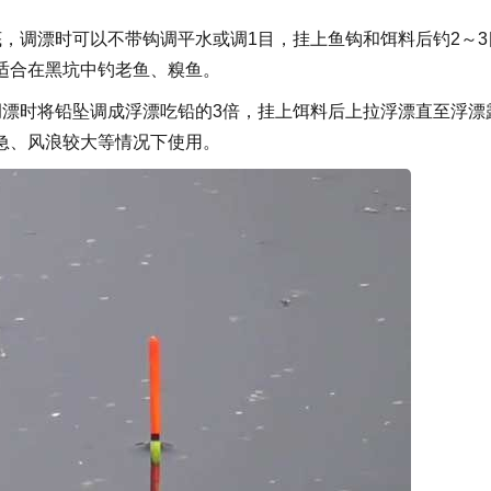
，调漂时可以不带钩调平水或调1目，挂上鱼钩和饵料后钓2～3
适合在黑坑中钓老鱼、糗鱼。
调漂时将铅坠调成浮漂吃铅的3倍，挂上饵料后上拉浮漂直至浮漂
急、风浪较大等情况下使用。