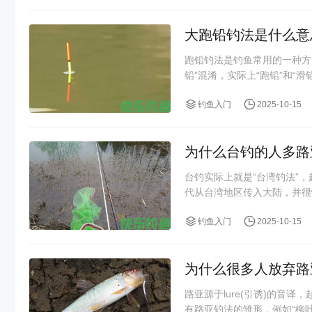
大跑铅钓法是什么意
跑铅钓法是钓鱼常用的一种方
铅”混淆，实际上“跑铅”和“滑
钓鱼入门
2025-10-15
为什么台钓的人多路
台钓实际上就是“台湾钓法”，
代从台湾地区传入大陆，并很快
钓鱼入门
2025-10-15
为什么很多人放弃路
路亚源于lure(引诱)的音
有路亚钓法的雏形，例如“柳叶