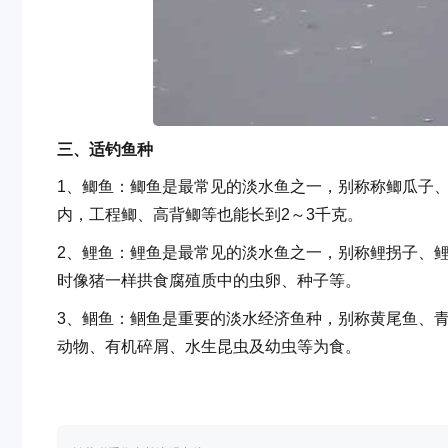
三、适钓鱼种
1、鲫鱼：鲫鱼是最常见的淡水鱼之一，别称称鲫瓜子
内，工程鲫、高背鲫等也能长到2～3千克。
2、鲤鱼：鲤鱼是最常见的淡水鱼之一，别称鲤拐子、
时像猪一样拱食腐殖质中的虫卵、种子等。
3、鲴鱼：鲴鱼是重要的淡水经济鱼种，别称黄尾鱼、
动物、有机碎屑、水生昆虫及幼虫等为食。