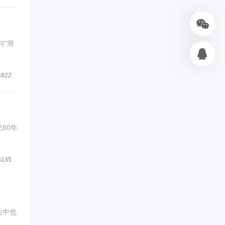
与“滑
4822
80年
6135
法中也