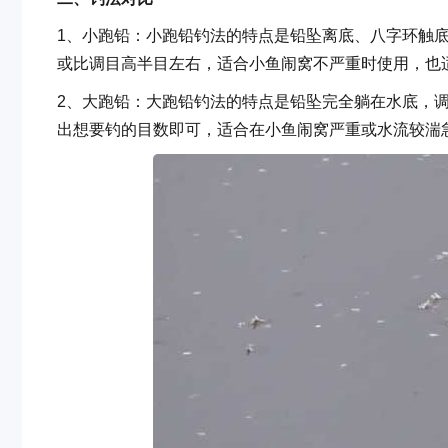
1、小跑铅：小跑铅钓法的特点是铅坠离底、八字环触底
或比调目高半目左右，适合小鱼闹窝不严重时使用，也
2、大跑铅：大跑铅钓法的特点是铅坠完全躺在水底，
出想要钓的目数即可，适合在小鱼闹窝严重或水流较湍